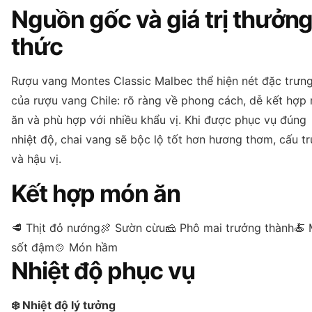
Nguồn gốc và giá trị thưởn
thức
Rượu vang Montes Classic Malbec thể hiện nét đặc trưn
của rượu vang Chile: rõ ràng về phong cách, dễ kết hợp
ăn và phù hợp với nhiều khẩu vị. Khi được phục vụ đúng
nhiệt độ, chai vang sẽ bộc lộ tốt hơn hương thơm, cấu tr
và hậu vị.
Kết hợp món ăn
🥩 Thịt đỏ nướng
🍖 Sườn cừu
🧀 Phô mai trưởng thành
🍝 
sốt đậm
🍲 Món hầm
Nhiệt độ phục vụ
❄️ Nhiệt độ lý tưởng