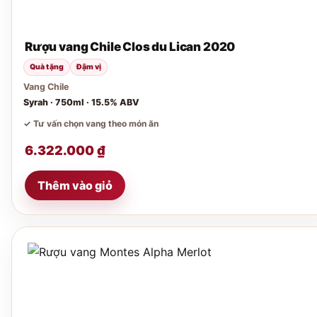
Rượu vang Chile Clos du Lican 2020
Quà tặng
Đậm vị
Vang Chile
Syrah · 750ml · 15.5% ABV
✓ Tư vấn chọn vang theo món ăn
6.322.000
₫
Thêm vào giỏ