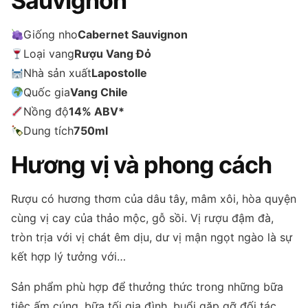
Sauvignon
Giống nho
Cabernet Sauvignon
Loại vang
Rượu Vang Đỏ
Nhà sản xuất
Lapostolle
Quốc gia
Vang Chile
Nồng độ
14% ABV*
Dung tích
750ml
Hương vị và phong cách
Rượu có hương thơm của dâu tây, mâm xôi, hòa quyện
cùng vị cay của thảo mộc, gỗ sồi. Vị rượu đậm đà,
tròn trịa với vị chát êm dịu, dư vị mận ngọt ngào là sự
kết hợp lý tưởng với…
Sản phẩm phù hợp để thưởng thức trong những bữa
tiệc ấm cúng, bữa tối gia đình, buổi gặp gỡ đối tác