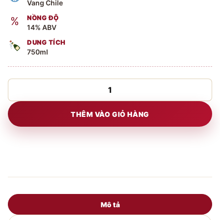
Vang Chile
NỒNG ĐỘ
%
14% ABV
DUNG TÍCH
750ml
Rượu
vang
Chile
THÊM VÀO GIỎ HÀNG
Lapostolle
Grand
Selection
Cabernet
Sauvignon
số
lượng
Mô tả