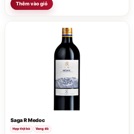
Thêm vào giỏ
Saga R Medoc
Hợp thịt bò
Vang đỏ