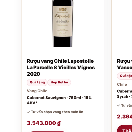
Rượu vang Chile Lapostolle
Rượu 
La Parcelle 8 Vieilles Vignes
Vasc
2020
Quà tặ
Quà tặng
Hợp thịt bò
Chile
Vang Chile
Caberne
Syrah ·
Cabernet Sauvignon · 750ml · 15%
ABV*
✓ Tư vấn
✓ Tư vấn chọn vang theo món ăn
2.39
3.543.000
₫
Thê