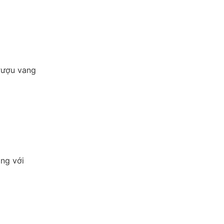
 rượu vang
ồng với