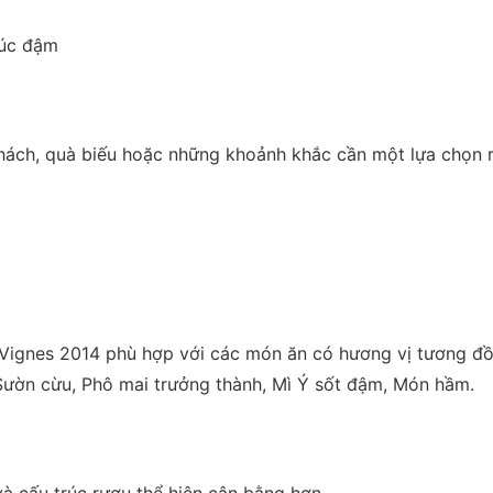
rúc đậm
p khách, quà biếu hoặc những khoảnh khắc cần một lựa chọn
es Vignes 2014 phù hợp với các món ăn có hương vị tương đ
Sườn cừu, Phô mai trưởng thành, Mì Ý sốt đậm, Món hầm.
à cấu trúc rượu thể hiện cân bằng hơn.