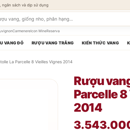
, ngân sách và dịp sử dụng
 phẩm
uvignon
Carmenere
Icon Wine
Reserva
U VANG ĐỎ
RƯỢU VANG TRẮNG
KIẾN THỨC VANG
K
olle La Parcelle 8 Vieilles Vignes 2014
Rượu vang
Parcelle 8
2014
3.543.00