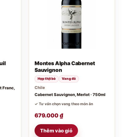
uil
Montes Alpha Cabernet
Sauvignon
Hợp thịt bò
Vang đỏ
Chile
 Franc,
Cabernet Sauvignon, Merlot · 750ml
✓ Tư vấn chọn vang theo món ăn
679.000
₫
Thêm vào giỏ