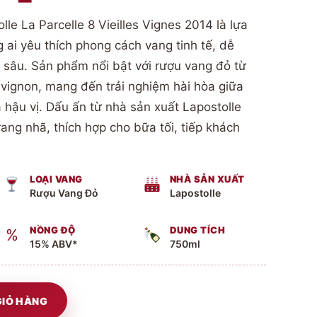
le La Parcelle 8 Vieilles Vignes 2014 là lựa
ai yêu thích phong cách vang tinh tế, dễ
 sâu. Sản phẩm nổi bật với rượu vang đỏ từ
vignon, mang đến trải nghiệm hài hòa giữa
 hậu vị. Dấu ấn từ nhà sản xuất Lapostolle
rang nhã, thích hợp cho bữa tối, tiếp khách
LOẠI VANG
NHÀ SẢN XUẤT
Rượu Vang Đỏ
Lapostolle
NỒNG ĐỘ
DUNG TÍCH
%
15% ABV*
750ml
GIỎ HÀNG