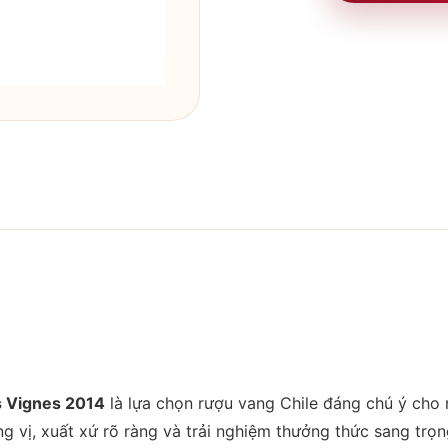
Chile
Lapostolle
La
Parcelle
8
Vieilles
Vignes
2014
số
lượng
es Vignes 2014
là lựa chọn rượu vang Chile đáng chú ý cho
 vị, xuất xứ rõ ràng và trải nghiệm thưởng thức sang trọn