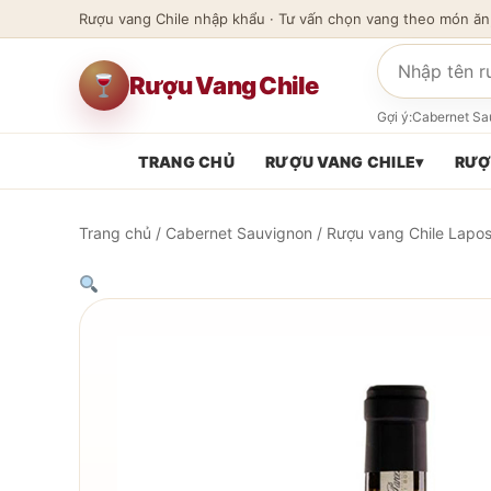
Rượu vang Chile nhập khẩu · Tư vấn chọn vang theo món ăn
Tìm kiếm sản
Rượu Vang Chile
Gợi ý:
Cabernet Sa
TRANG CHỦ
RƯỢU VANG CHILE
▾
RƯỢ
Trang chủ
/
Cabernet Sauvignon
/ Rượu vang Chile Lapost