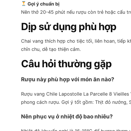
Gợi ý chuẩn bị
Nên thở 20-45 phút nếu rượu còn trẻ hoặc cấu t
Dịp sử dụng phù hợp
Chai vang thích hợp cho tiệc tối, liên hoan, tiế
chỉn chu, dễ tạo thiện cảm.
Câu hỏi thường gặp
Rượu này phù hợp với món ăn nào?
Rượu vang Chile Lapostolle La Parcelle 8 Vieill
phong cách rượu. Gợi ý tốt gồm: Thịt đỏ nướng, 
Nên phục vụ ở nhiệt độ bao nhiêu?
Nhiệt độ khuyến nghị là 16-18°C để hương thơm v