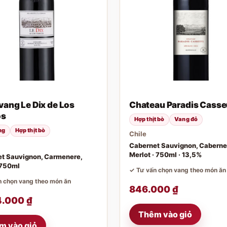
vang Le Dix de Los
Chateau Paradis Casse
os
Hợp thịt bò
Vang đỏ
ng
Hợp thịt bò
Chile
Cabernet Sauvignon, Cabernet
Merlot · 750ml · 13,5%
t Sauvignon, Carmenere,
 750ml
✓ Tư vấn chọn vang theo món ăn
 chọn vang theo món ăn
846.000
₫
4.000
₫
Thêm vào giỏ
m vào giỏ