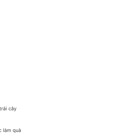
rái cây
c làm quà