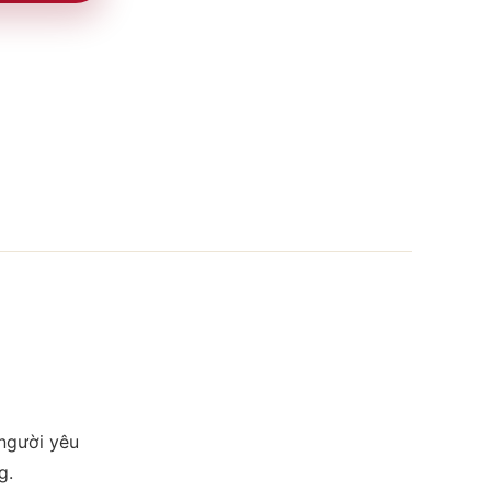
 người yêu
g.