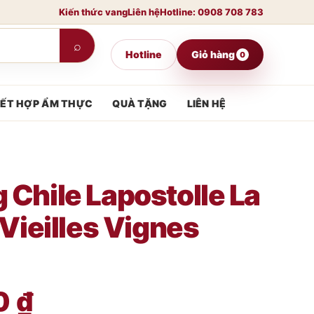
Kiến thức vang
Liên hệ
Hotline: 0908 708 783
⌕
Hotline
Giỏ hàng
0
ẾT HỢP ẨM THỰC
QUÀ TẶNG
LIÊN HỆ
 Chile Lapostolle La
 Vieilles Vignes
0
₫