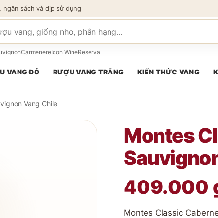
, ngân sách và dịp sử dụng
 phẩm
uvignon
Carmenere
Icon Wine
Reserva
U VANG ĐỎ
RƯỢU VANG TRẮNG
KIẾN THỨC VANG
K
vignon Vang Chile
Montes Cl
Sauvignon
409.000
Montes Classic Caberne