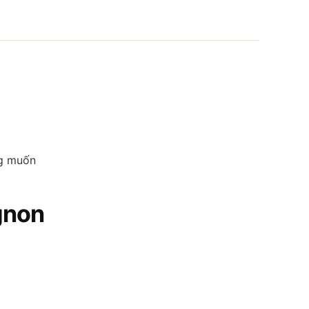
ng muốn
gnon