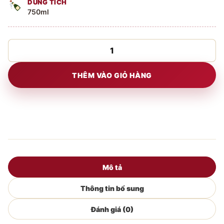
DUNG TÍCH
750ml
Rượu
vang
Montes
THÊM VÀO GIỎ HÀNG
Limited
Selection
Pinot
Noir
số
lượng
Mô tả
Thông tin bổ sung
Đánh giá (0)