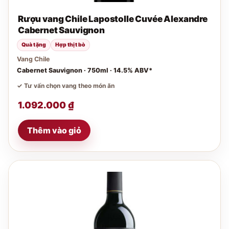
Rượu vang Chile Lapostolle Cuvée Alexandre
Cabernet Sauvignon
Quà tặng
Hợp thịt bò
Vang Chile
Cabernet Sauvignon · 750ml · 14.5% ABV*
✓ Tư vấn chọn vang theo món ăn
1.092.000
₫
Thêm vào giỏ