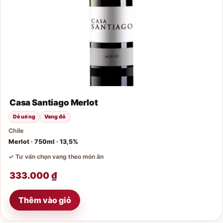
Casa Santiago Merlot
Dễ uống
Vang đỏ
Chile
Merlot · 750ml · 13,5%
✓ Tư vấn chọn vang theo món ăn
333.000
₫
Thêm vào giỏ