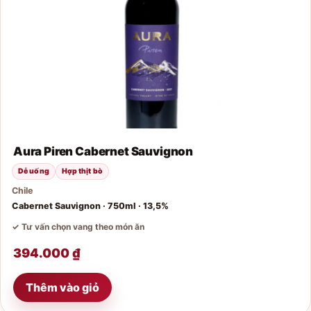
Aura Piren Cabernet Sauvignon
Dễ uống
Hợp thịt bò
Chile
Cabernet Sauvignon · 750ml · 13,5%
✓ Tư vấn chọn vang theo món ăn
394.000
₫
Thêm vào giỏ