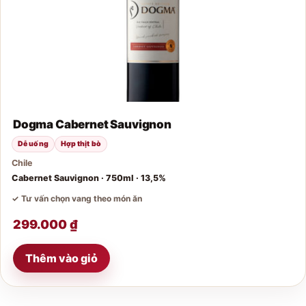
Dogma Cabernet Sauvignon
Dễ uống
Hợp thịt bò
Chile
Cabernet Sauvignon · 750ml · 13,5%
✓ Tư vấn chọn vang theo món ăn
299.000
₫
Thêm vào giỏ